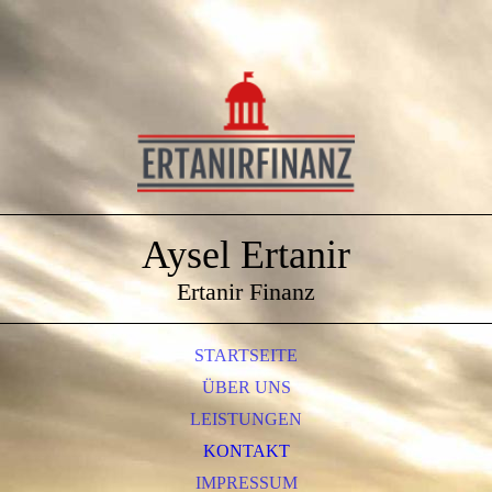
Aysel Ertanir
Ertanir Finanz
STARTSEITE
ÜBER UNS
LEISTUNGEN
KONTAKT
IMPRESSUM