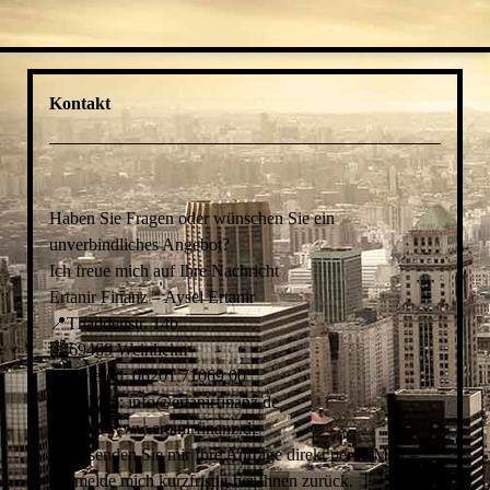
Kontakt
Haben Sie Fragen oder wünschen Sie ein
unverbindliches Angebot?
Ich freue mich auf Ihre Nachricht
Ertanir Finanz – Aysel Ertanir
📍Thaddenstr. 14b
🏙️69469 Weinheim
📞 Telefon: 06201 71069 00
📧 E-Mail: info@ertanirfinanz.de
🌐 Web: www.ertanirfinanz.de
Oder senden Sie mir Ihre Anfrage direkt per E-Mail –
ich melde mich kurzfristig bei Ihnen zurück.